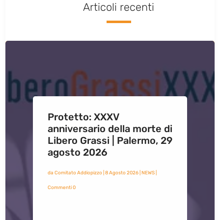
Articoli recenti
Protetto: XXXV
anniversario della morte di
Libero Grassi | Palermo, 29
agosto 2026
da
Comitato Addiopizzo
|
8 Agosto 2026
|
NEWS
|
Commenti 0