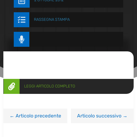


RASSEGNA STAMPA


LEGGI ARTICOLO COMPLETO
←
Articolo precedente
Articolo successivo
→