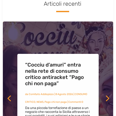
Articoli recenti
“Cocciu d’amuri” entra
nella rete di consumo
critico antiracket “Pago
chi non paga”
da
Comitato Addiopizzo
|
8 Agosto 2026
|
CONSUMO
CRITICO
,
NEWS
,
Pago chi non paga
| Commenti 0
Da una piccola torrefazione di paese a un
negozio che racconta la Sicilia attraverso i
suoi prodotti, i suoi artigiani e le sue storie.