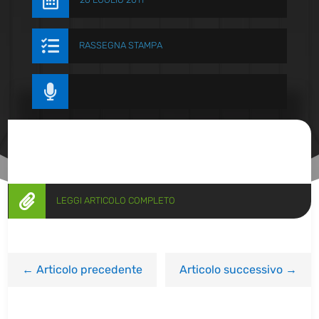


RASSEGNA STAMPA


LEGGI ARTICOLO COMPLETO
←
Articolo precedente
Articolo successivo
→