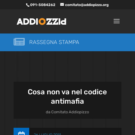
091-5084262
comitato@addiopizzo.org

RASSEGNA STAMPA
Cosa non va nel codice
antimafia
da
Comitato Addiopizzo
26 LUGLIO 2011