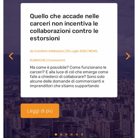
Quello che accade nelle
carceri non incentiva le
collaborazioni contro le
estorsioni
da
Comitato Addiopizzo
|
25 Luglio 2026
|
NEWS
,
RUBRICHE
| Commenti 0
Ma come è possibile? Come funzionano le
carceri? E alla luce di ciò che emerge come
fate a chiederci di collaborare? Sono solo
alcune delle domande di commercianti e
imprenditori che stiamo supportando
Leggi di più