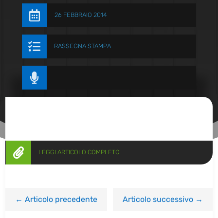

26 FEBBRAIO 2014

RASSEGNA STAMPA


LEGGI ARTICOLO COMPLETO
←
Articolo precedente
Articolo successivo
→