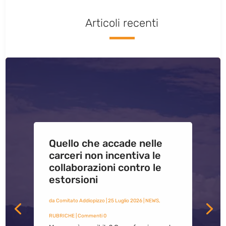
Articoli recenti
Quello che accade nelle
carceri non incentiva le
collaborazioni contro le
estorsioni
da
Comitato Addiopizzo
|
25 Luglio 2026
|
NEWS
,
RUBRICHE
| Commenti 0