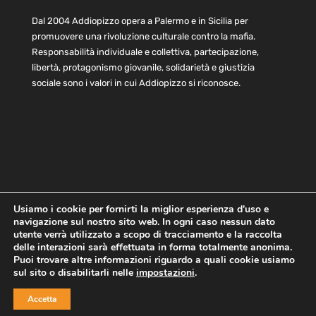
Dal 2004 Addiopizzo opera a Palermo e in Sicilia per
promuovere una rivoluzione culturale contro la mafia.
Responsabilità individuale e collettiva, partecipazione,
libertà, protagonismo giovanile, solidarietà e giustizia
sociale sono i valori in cui Addiopizzo si riconosce.
Usiamo i cookie per fornirti la miglior esperienza d'uso e
navigazione sul nostro sito web. In ogni caso nessun dato
Home
Statuto e bilancio
Contatti
utente verrà utilizzato a scopo di tracciamento e la raccolta
Privacy
Cookie
Child Protection Policy
delle interazioni sarà effettuata in forma totalmente anonima.
Puoi trovare altre informazioni riguardo a quali cookie usiamo
sul sito o disabilitarli nelle
impostazioni
.
Copyright © 2021 AddioPizzo | Tutti i diritti riservati | Sede
Accetta
Centrale: via Lincoln 131, 90133 Palermo