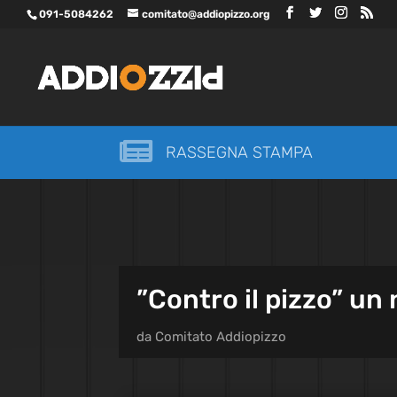
091-5084262
comitato@addiopizzo.org

RASSEGNA STAMPA
”Contro il pizzo” un 
da
Comitato Addiopizzo