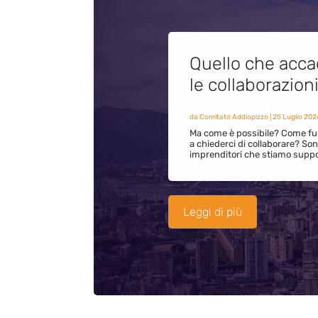
Quello che acca
le collaborazion
da
Comitato Addiopizzo
|
25 Luglio 202
Ma come è possibile? Come fun
a chiederci di collaborare? S
imprenditori che stiamo supp
Leggi di più