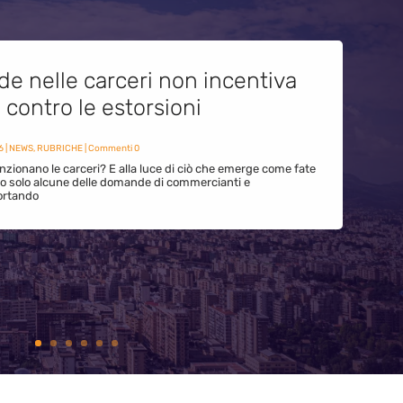
de nelle carceri non incentiva
i contro le estorsioni
6
|
NEWS
,
RUBRICHE
| Commenti 0
zionano le carceri? E alla luce di ciò che emerge come fate
ono solo alcune delle domande di commercianti e
ortando