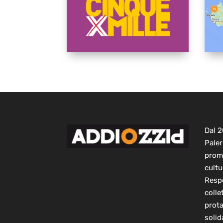
Dal 
Paler
prom
cultu
Respo
colle
prot
solid