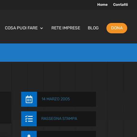
Home
Contatti
COSA PUOI FARE
RETE IMPRESE
BLOG
DONA

14 MARZO 2005

RASSEGNA STAMPA