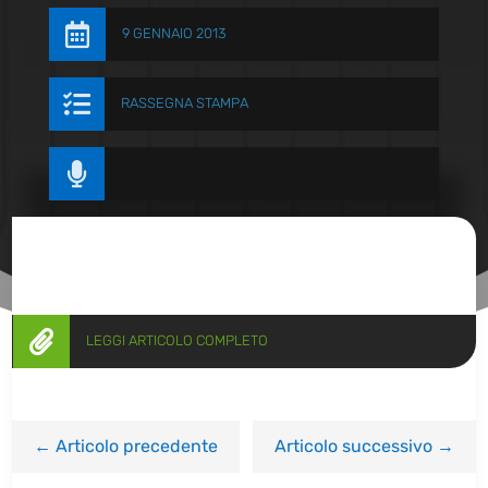

9 GENNAIO 2013

RASSEGNA STAMPA


LEGGI ARTICOLO COMPLETO
←
Articolo precedente
Articolo successivo
→