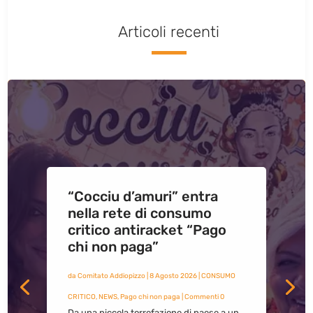
Articoli recenti
“Cocciu d’amuri” entra
nella rete di consumo
critico antiracket “Pago
chi non paga”
da
Comitato Addiopizzo
|
8 Agosto 2026
|
CONSUMO
CRITICO
,
NEWS
,
Pago chi non paga
| Commenti 0
Da una piccola torrefazione di paese a un