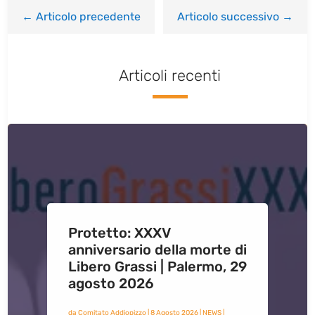
←
Articolo precedente
Articolo successivo
→
Articoli recenti
Protetto: XXXV
anniversario della morte di
Libero Grassi | Palermo, 29
agosto 2026
da
Comitato Addiopizzo
|
8 Agosto 2026
|
NEWS
|