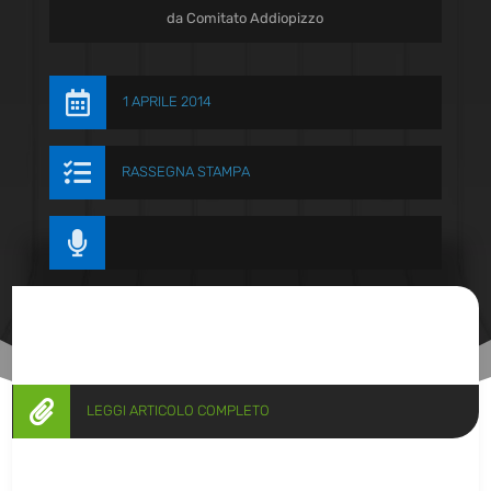
da
Comitato Addiopizzo

1 APRILE 2014

RASSEGNA STAMPA


LEGGI ARTICOLO COMPLETO