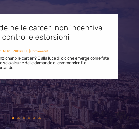
de nelle carceri non incentiva
i contro le estorsioni
6
|
NEWS
,
RUBRICHE
| Commenti 0
zionano le carceri? E alla luce di ciò che emerge come fate
ono solo alcune delle domande di commercianti e
ortando