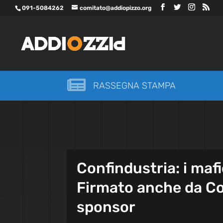
091-5084262
comitato@addiopizzo.org

RASSEGNA STAMPA
Confindustria: i mafio
Firmato anche da Co
sponsor