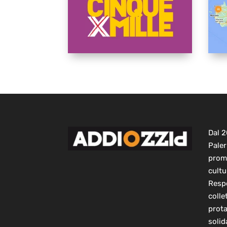
Dal 
Paler
prom
cultu
Respo
colle
prot
solid