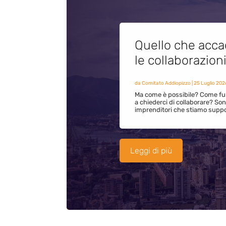
Quello che acca
le collaborazion
da
Comitato Addiopizzo
|
25 Luglio 202
Ma come è possibile? Come fun
a chiederci di collaborare? S
imprenditori che stiamo supp
Leggi di più