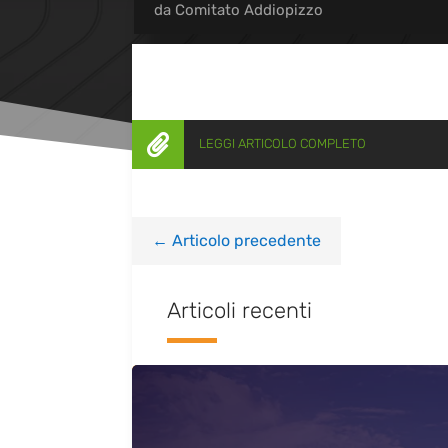
da
Comitato Addiopizzo

LEGGI ARTICOLO COMPLETO
←
Articolo precedente
Articoli recenti