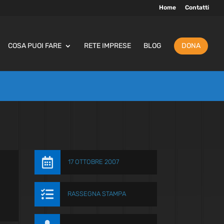
Home
Contatti
COSA PUOI FARE
RETE IMPRESE
BLOG
DONA

17 OTTOBRE 2007

RASSEGNA STAMPA