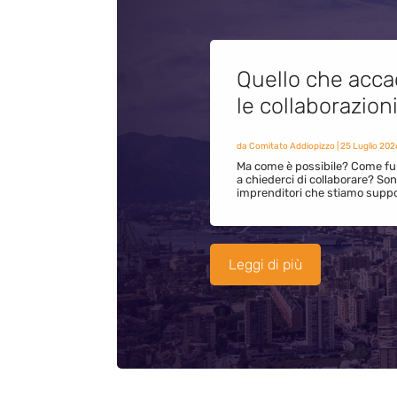
Quello che acca
le collaborazion
da
Comitato Addiopizzo
|
25 Luglio 202
Ma come è possibile? Come fun
a chiederci di collaborare? S
imprenditori che stiamo supp
Leggi di più