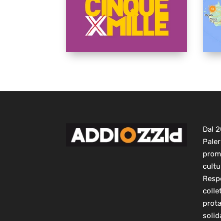
Dal 
Paler
prom
cultu
Respo
colle
prot
solid