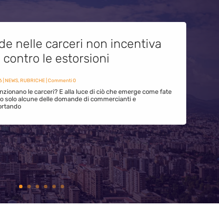
de nelle carceri non incentiva
i contro le estorsioni
6
|
NEWS
,
RUBRICHE
| Commenti 0
zionano le carceri? E alla luce di ciò che emerge come fate
ono solo alcune delle domande di commercianti e
ortando