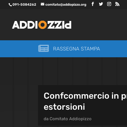
091-5084262
comitato@addiopizzo.org

RASSEGNA STAMPA
Confcommercio in pr
estorsioni
da
Comitato Addiopizzo