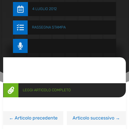

4 LUGLIO 2012

RASSEGNA STAMPA


LEGGI ARTICOLO COMPLETO
←
Articolo precedente
Articolo successivo
→