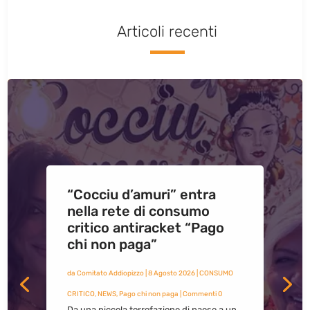
Articoli recenti
“Cocciu d’amuri” entra
nella rete di consumo
critico antiracket “Pago
chi non paga”
da
Comitato Addiopizzo
|
8 Agosto 2026
|
CONSUMO
CRITICO
,
NEWS
,
Pago chi non paga
| Commenti 0
Da una piccola torrefazione di paese a un