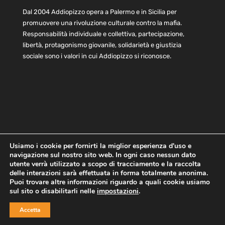
Dal 2004 Addiopizzo opera a Palermo e in Sicilia per
promuovere una rivoluzione culturale contro la mafia.
Responsabilità individuale e collettiva, partecipazione,
libertà, protagonismo giovanile, solidarietà e giustizia
sociale sono i valori in cui Addiopizzo si riconosce.
Usiamo i cookie per fornirti la miglior esperienza d'uso e
navigazione sul nostro sito web. In ogni caso nessun dato
Home
Statuto e bilancio
Contatti
utente verrà utilizzato a scopo di tracciamento e la raccolta
Privacy
Cookie
Child Protection Policy
delle interazioni sarà effettuata in forma totalmente anonima.
Puoi trovare altre informazioni riguardo a quali cookie usiamo
sul sito o disabilitarli nelle
impostazioni
.
Copyright © 2021 AddioPizzo | Tutti i diritti riservati | Sede
Accetta
Centrale: via Lincoln 131, 90133 Palermo