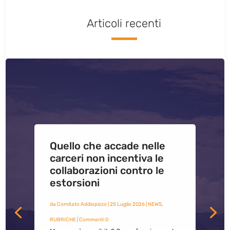
Articoli recenti
Quello che accade nelle
carceri non incentiva le
collaborazioni contro le
estorsioni
da
Comitato Addiopizzo
|
25 Luglio 2026
|
NEWS
,
RUBRICHE
| Commenti 0