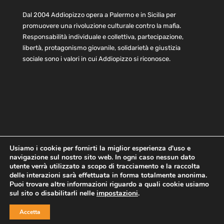
Dal 2004 Addiopizzo opera a Palermo e in Sicilia per
promuovere una rivoluzione culturale contro la mafia.
Responsabilità individuale e collettiva, partecipazione,
libertà, protagonismo giovanile, solidarietà e giustizia
sociale sono i valori in cui Addiopizzo si riconosce.
Usiamo i cookie per fornirti la miglior esperienza d'uso e
navigazione sul nostro sito web. In ogni caso nessun dato
Home
Statuto e bilancio
Contatti
utente verrà utilizzato a scopo di tracciamento e la raccolta
Privacy
Cookie
Child Protection Policy
delle interazioni sarà effettuata in forma totalmente anonima.
Puoi trovare altre informazioni riguardo a quali cookie usiamo
sul sito o disabilitarli nelle
impostazioni
.
Copyright © 2021 AddioPizzo | Tutti i diritti riservati | Sede
Accetta
Centrale: via Lincoln 131, 90133 Palermo