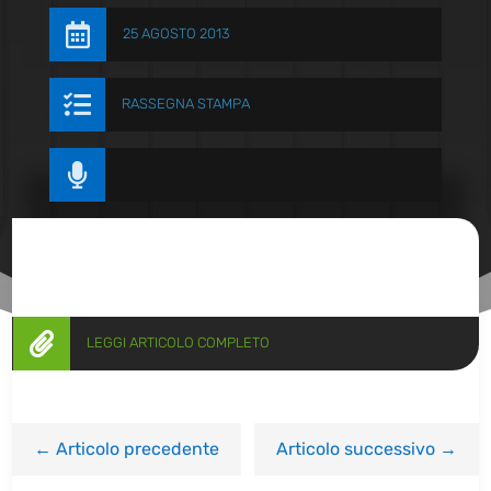

25 AGOSTO 2013

RASSEGNA STAMPA


LEGGI ARTICOLO COMPLETO
←
Articolo precedente
Articolo successivo
→