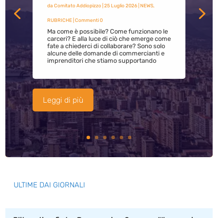
da
Comitato Addiopizzo
|
25 Luglio 2026
|
NEWS
,
RUBRICHE
| Commenti 0
Ma come è possibile? Come funzionano le
carceri? E alla luce di ciò che emerge come
fate a chiederci di collaborare? Sono solo
alcune delle domande di commercianti e
imprenditori che stiamo supportando
Leggi di più
ULTIME DAI GIORNALI