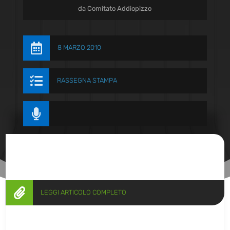
da
Comitato Addiopizzo

8 MARZO 2010

RASSEGNA STAMPA


LEGGI ARTICOLO COMPLETO