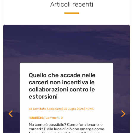
Articoli recenti
Quello che accade nelle
carceri non incentiva le
collaborazioni contro le
estorsioni
da
Comitato Addiopizzo
|
25 Luglio 2026
|
NEWS
,
RUBRICHE
| Commenti 0
Ma come è possibile? Come funzionano le
carceri? E alla luce di ciò che emerge come