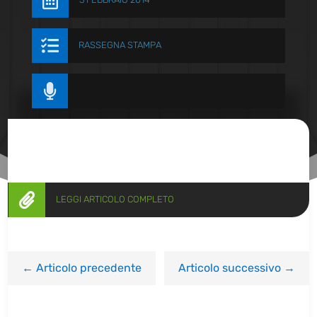


RASSEGNA STAMPA


LEGGI ARTICOLO COMPLETO
←
Articolo precedente
Articolo successivo
→