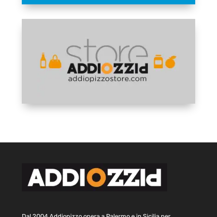
Dal 2004 Addiopizzo opera a Palermo e in Sicilia per