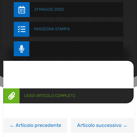

21 MAGGIO 2005

RASSEGNA STAMPA


LEGGI ARTICOLO COMPLETO
←
Articolo precedente
Articolo successivo
→