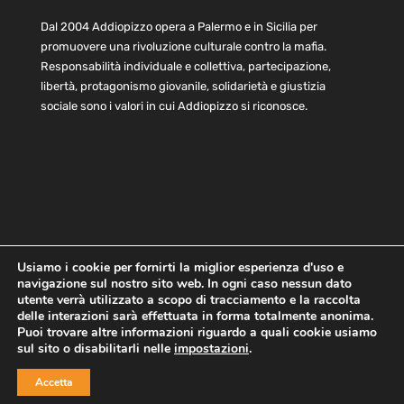
Dal 2004 Addiopizzo opera a Palermo e in Sicilia per
promuovere una rivoluzione culturale contro la mafia.
Responsabilità individuale e collettiva, partecipazione,
libertà, protagonismo giovanile, solidarietà e giustizia
sociale sono i valori in cui Addiopizzo si riconosce.
Usiamo i cookie per fornirti la miglior esperienza d'uso e
navigazione sul nostro sito web. In ogni caso nessun dato
Home
Statuto e bilancio
Contatti
utente verrà utilizzato a scopo di tracciamento e la raccolta
Privacy
Cookie
Child Protection Policy
delle interazioni sarà effettuata in forma totalmente anonima.
Puoi trovare altre informazioni riguardo a quali cookie usiamo
sul sito o disabilitarli nelle
impostazioni
.
Copyright © 2021 AddioPizzo | Tutti i diritti riservati | Sede
Accetta
Centrale: via Lincoln 131, 90133 Palermo