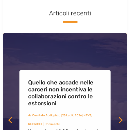
Articoli recenti
Quello che accade nelle
carceri non incentiva le
collaborazioni contro le
estorsioni
da
Comitato Addiopizzo
|
25 Luglio 2026
|
NEWS
,
RUBRICHE
| Commenti 0