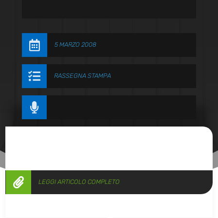

5 MARZO 2008

RASSEGNA STAMPA


LEGGI ARTICOLO COMPLETO