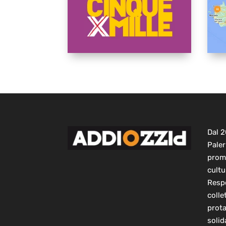
Dal 
Paler
prom
cultu
Respo
colle
prot
solid