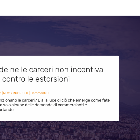
de nelle carceri non incentiva
i contro le estorsioni
6
|
NEWS
,
RUBRICHE
| Commenti 0
zionano le carceri? E alla luce di ciò che emerge come fate
ono solo alcune delle domande di commercianti e
ortando