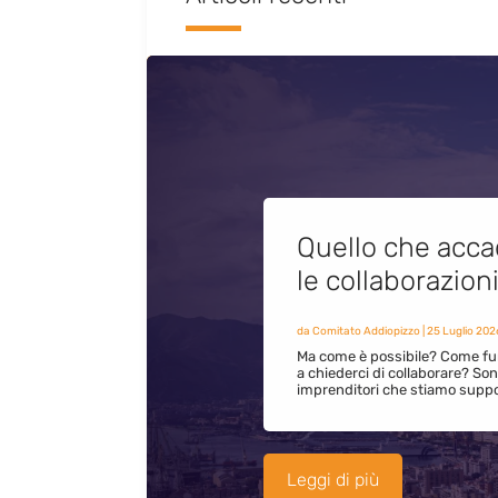
Quello che acca
le collaborazion
da
Comitato Addiopizzo
|
25 Luglio 202
Ma come è possibile? Come fun
a chiederci di collaborare? S
imprenditori che stiamo supp
Leggi di più