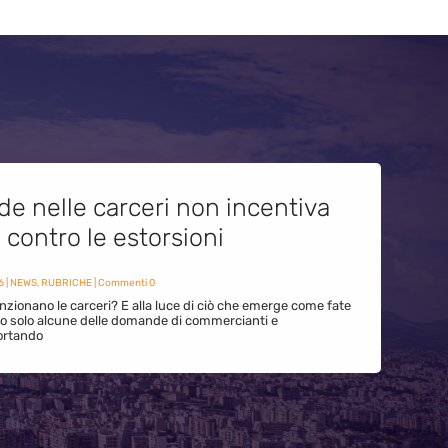
de nelle carceri non incentiva
i contro le estorsioni
6
|
NEWS
,
RUBRICHE
| Commenti 0
zionano le carceri? E alla luce di ciò che emerge come fate
ono solo alcune delle domande di commercianti e
ortando