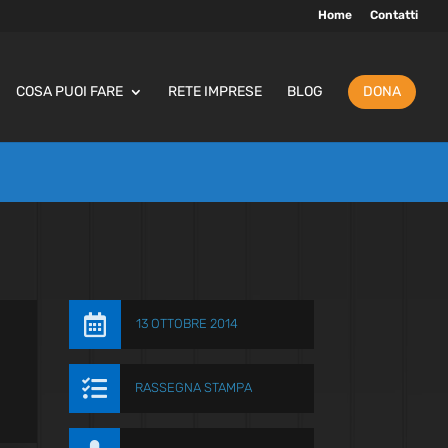
Home
Contatti
COSA PUOI FARE
RETE IMPRESE
BLOG
DONA

13 OTTOBRE 2014

RASSEGNA STAMPA