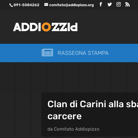
091-5084262
comitato@addiopizzo.org

RASSEGNA STAMPA
Clan di Carini alla s
carcere
da
Comitato Addiopizzo