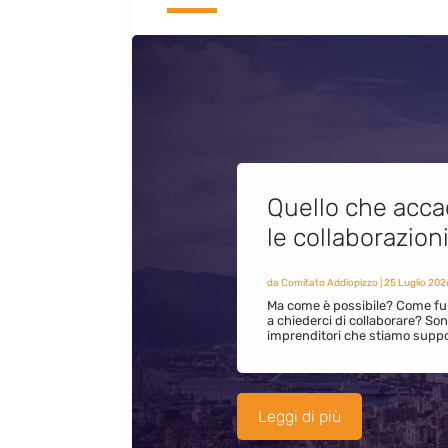
Quello che acca
le collaborazion
da
Comitato Addiopizzo
|
25 Luglio 202
Ma come è possibile? Come fun
a chiederci di collaborare? S
imprenditori che stiamo supp
Leggi di più