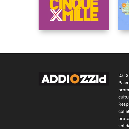
Dal 
Paler
prom
cultu
Respo
colle
prot
solid