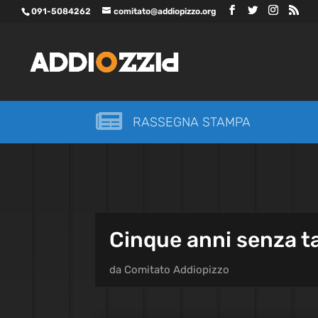
091-5084262
comitato@addiopizzo.org

RASSEGNA STAMPA
Cinque anni senza ta
da
Comitato Addiopizzo