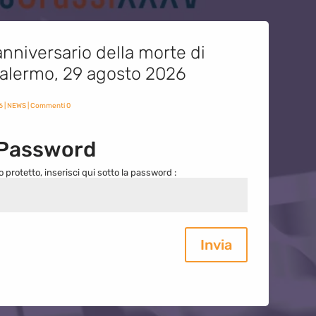
nniversario della morte di
 Palermo, 29 agosto 2026
6
|
NEWS
| Commenti 0
 Password
o protetto, inserisci qui sotto la password :
Invia