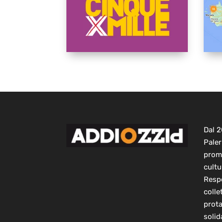
Dal 
Paler
prom
cultu
Respo
colle
prot
solid