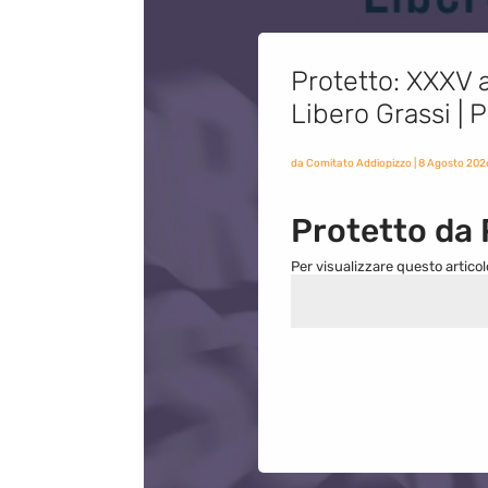
Protetto: XXXV a
Libero Grassi |
da
Comitato Addiopizzo
|
8 Agosto 202
Protetto da
Per visualizzare questo articol