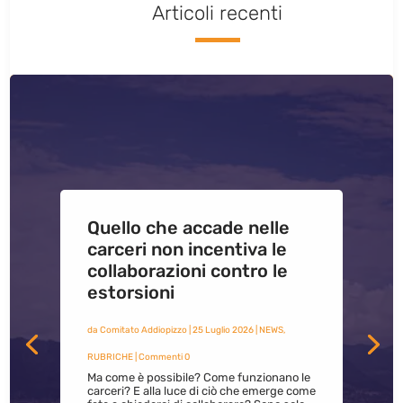
Articoli recenti
Quello che accade nelle
carceri non incentiva le
collaborazioni contro le
estorsioni
da
Comitato Addiopizzo
|
25 Luglio 2026
|
NEWS
,
RUBRICHE
| Commenti 0
Ma come è possibile? Come funzionano le
carceri? E alla luce di ciò che emerge come