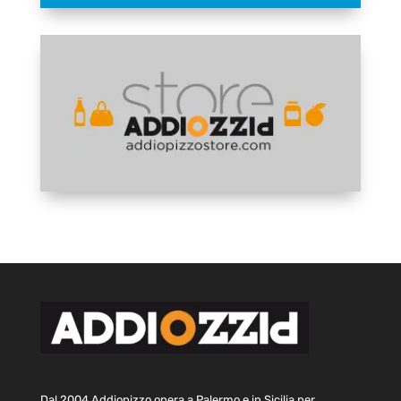
Dal 2004 Addiopizzo opera a Palermo e in Sicilia per