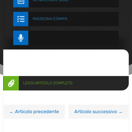


RASSEGNA STAMPA


LEGGI ARTICOLO COMPLETO
←
Articolo precedente
Articolo successivo
→