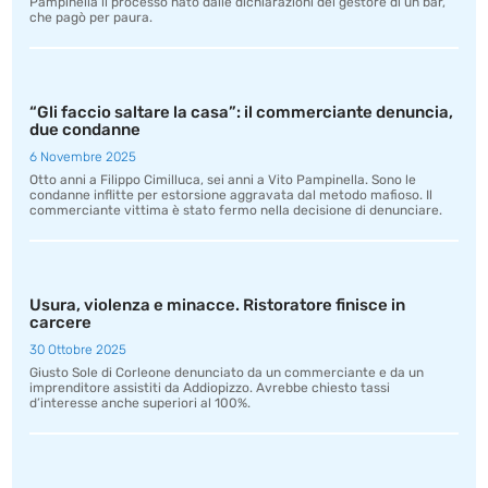
Pampinella il processo nato dalle dichiarazioni del gestore di un bar,
che pagò per paura.
“Gli faccio saltare la casa”: il commerciante denuncia,
due condanne
6 Novembre 2025
Otto anni a Filippo Cimilluca, sei anni a Vito Pampinella. Sono le
condanne inflitte per estorsione aggravata dal metodo mafioso. Il
commerciante vittima è stato fermo nella decisione di denunciare.
Usura, violenza e minacce. Ristoratore finisce in
carcere
30 Ottobre 2025
Giusto Sole di Corleone denunciato da un commerciante e da un
imprenditore assistiti da Addiopizzo. Avrebbe chiesto tassi
d’interesse anche superiori al 100%.