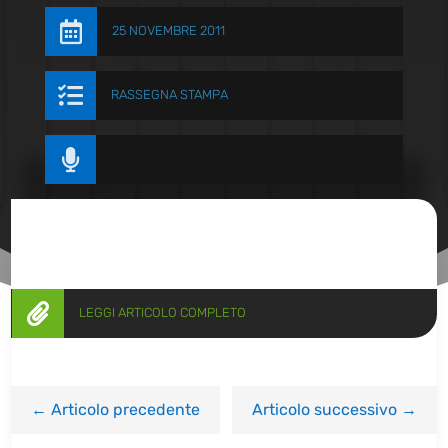

25 NOVEMBRE 2011

RASSEGNA STAMPA


LEGGI ARTICOLO COMPLETO
←
Articolo precedente
Articolo successivo
→