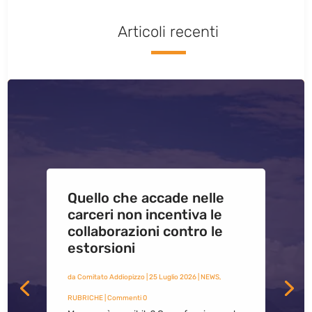
Articoli recenti
Quello che accade nelle
carceri non incentiva le
collaborazioni contro le
estorsioni
da
Comitato Addiopizzo
|
25 Luglio 2026
|
NEWS
,
RUBRICHE
| Commenti 0