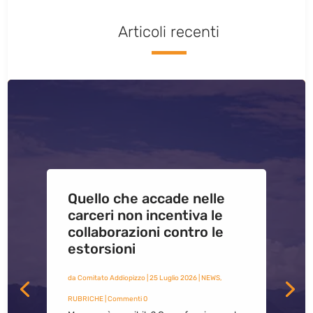
Articoli recenti
Quello che accade nelle
carceri non incentiva le
collaborazioni contro le
estorsioni
da
Comitato Addiopizzo
|
25 Luglio 2026
|
NEWS
,
RUBRICHE
| Commenti 0