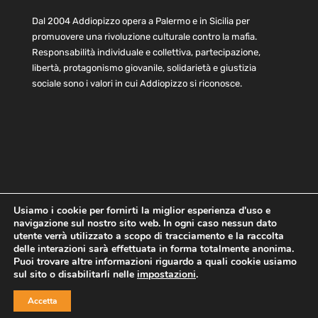
Dal 2004 Addiopizzo opera a Palermo e in Sicilia per
promuovere una rivoluzione culturale contro la mafia.
Responsabilità individuale e collettiva, partecipazione,
libertà, protagonismo giovanile, solidarietà e giustizia
sociale sono i valori in cui Addiopizzo si riconosce.
Usiamo i cookie per fornirti la miglior esperienza d'uso e
navigazione sul nostro sito web. In ogni caso nessun dato
Home
Statuto e bilancio
Contatti
utente verrà utilizzato a scopo di tracciamento e la raccolta
Privacy
Cookie
Child Protection Policy
delle interazioni sarà effettuata in forma totalmente anonima.
Puoi trovare altre informazioni riguardo a quali cookie usiamo
sul sito o disabilitarli nelle
impostazioni
.
Copyright © 2021 AddioPizzo | Tutti i diritti riservati | Sede
Accetta
Centrale: via Lincoln 131, 90133 Palermo