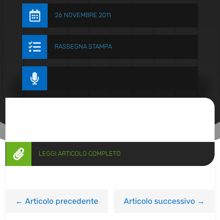

26 NOVEMBRE 2011

RASSEGNA STAMPA


LEGGI ARTICOLO COMPLETO
←
Articolo precedente
Articolo successivo
→