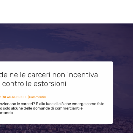
de nelle carceri non incentiva
i contro le estorsioni
6
|
NEWS
,
RUBRICHE
| Commenti 0
zionano le carceri? E alla luce di ciò che emerge come fate
ono solo alcune delle domande di commercianti e
ortando