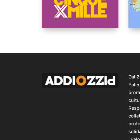
Dal 
Paler
prom
cultu
Respo
colle
prot
solid
i val