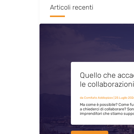
Articoli recenti
Quello che acca
le collaborazion
da
Comitato Addiopizzo
|
25 Luglio 202
Ma come è possibile? Come fun
a chiederci di collaborare? S
imprenditori che stiamo supp