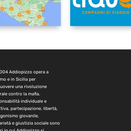
2004 Addiopizzo opera a
mo e in Sicilia per
uovere una rivoluzione
rale contro la mafia.
nsabilità individuale e
ttiva, partecipazione, libertà,
agonismo giovanile,
arietà e giustizia sociale sono
ori in cui Addiopizzo si