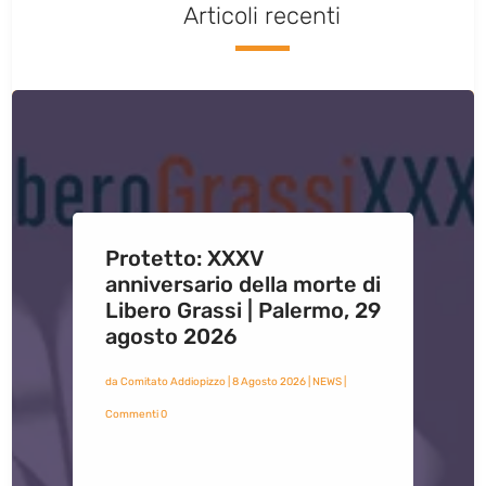
Articoli recenti
Protetto: XXXV
anniversario della morte di
Libero Grassi | Palermo, 29
agosto 2026
da
Comitato Addiopizzo
|
8 Agosto 2026
|
NEWS
|
Commenti 0