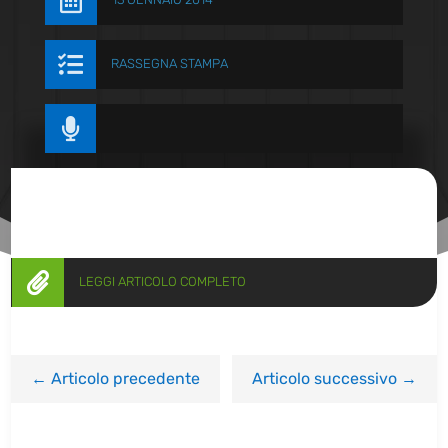


RASSEGNA STAMPA


LEGGI ARTICOLO COMPLETO
←
Articolo precedente
Articolo successivo
→