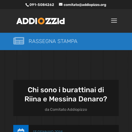
091-5084262
comitato@addiopizzo.org

RASSEGNA STAMPA
Chi sono i burattinai di
Riina e Messina Denaro?
da
Comitato Addiopizzo
13 GENNAIO 2014