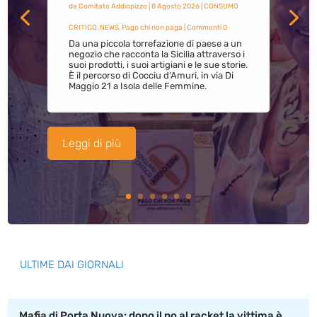
da
Comitato Addiopizzo
|
8 Agosto 2026
|
CONSUMO
CRITICO
,
NEWS
,
Pago chi non paga
| Commenti 0
Da una piccola torrefazione di paese a un
negozio che racconta la Sicilia attraverso i
suoi prodotti, i suoi artigiani e le sue storie.
È il percorso di Cocciu d’Amuri, in via Di
Maggio 21 a Isola delle Femmine.
Leggi di più
ULTIME DAI GIORNALI
Mafia di Porta Nuova: dopo il no al racket la vittima è