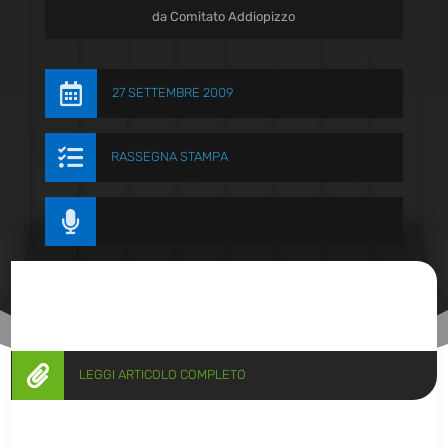
da
Comitato Addiopizzo

27 SETTEMBRE 2009

RASSEGNA STAMPA


LEGGI ARTICOLO COMPLETO