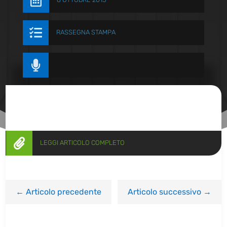


RASSEGNA STAMPA


LEGGI ARTICOLO COMPLETO
←
Articolo precedente
Articolo successivo
→