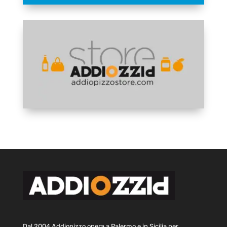
Dal 2004 Addiopizzo opera a Palermo e in Sicilia per