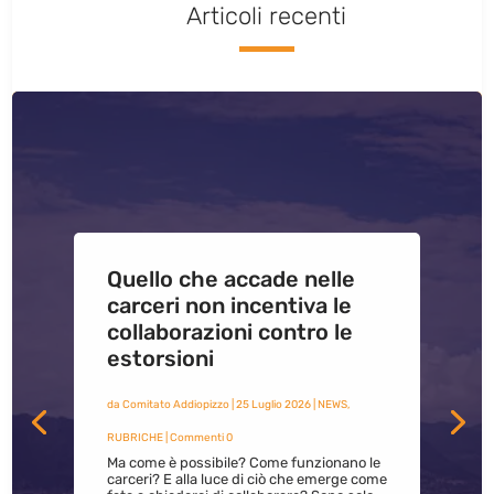
Articoli recenti
Quello che accade nelle
carceri non incentiva le
collaborazioni contro le
estorsioni
da
Comitato Addiopizzo
|
25 Luglio 2026
|
NEWS
,
RUBRICHE
| Commenti 0
Ma come è possibile? Come funzionano le
carceri? E alla luce di ciò che emerge come