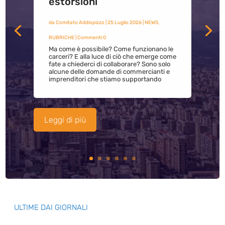
estorsioni
da
Comitato Addiopizzo
|
25 Luglio 2026
|
NEWS
,
RUBRICHE
| Commenti 0
Ma come è possibile? Come funzionano le
carceri? E alla luce di ciò che emerge come
fate a chiederci di collaborare? Sono solo
alcune delle domande di commercianti e
imprenditori che stiamo supportando
Leggi di più
ULTIME DAI GIORNALI