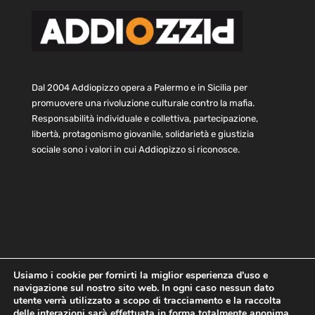
Dal 2004 Addiopizzo opera a Palermo e in Sicilia per
promuovere una rivoluzione culturale contro la mafia.
Responsabilità individuale e collettiva, partecipazione,
libertà, protagonismo giovanile, solidarietà e giustizia
sociale sono i valori in cui Addiopizzo si riconosce.
Usiamo i cookie per fornirti la miglior esperienza d'uso e
navigazione sul nostro sito web. In ogni caso nessun dato
Home
Statuto e bilancio
Contatti
utente verrà utilizzato a scopo di tracciamento e la raccolta
Privacy
Cookie
Child Protection Policy
delle interazioni sarà effettuata in forma totalmente anonima.