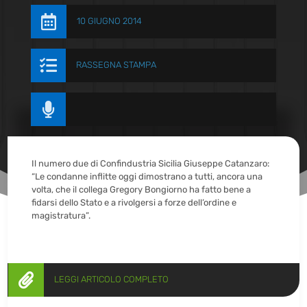

10 GIUGNO 2014

RASSEGNA STAMPA

Il numero due di Confindustria Sicilia Giuseppe Catanzaro:
“Le condanne inflitte oggi dimostrano a tutti, ancora una
volta, che il collega Gregory Bongiorno ha fatto bene a
fidarsi dello Stato e a rivolgersi a forze dell’ordine e
magistratura”.

LEGGI ARTICOLO COMPLETO