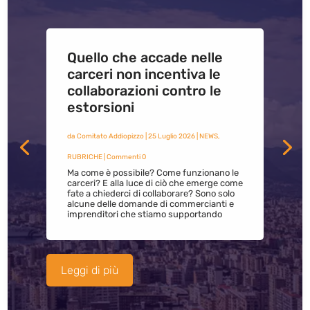
Quello che accade nelle
carceri non incentiva le
collaborazioni contro le
estorsioni
da
Comitato Addiopizzo
|
25 Luglio 2026
|
NEWS
,
RUBRICHE
| Commenti 0
Ma come è possibile? Come funzionano le
carceri? E alla luce di ciò che emerge come
fate a chiederci di collaborare? Sono solo
alcune delle domande di commercianti e
imprenditori che stiamo supportando
Leggi di più