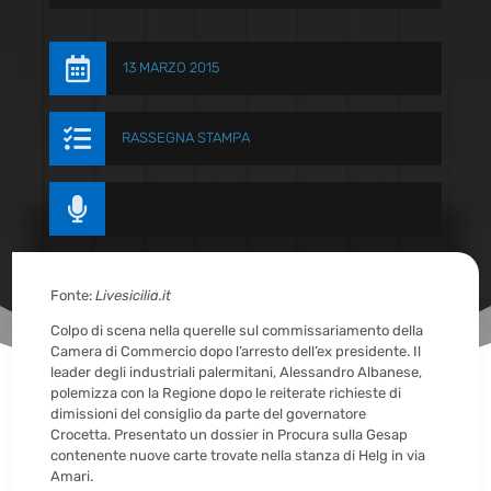

13 MARZO 2015

RASSEGNA STAMPA

Fonte:
Livesicilia.it
Colpo di scena nella querelle sul commissariamento della
Camera di Commercio dopo l’arresto dell’ex presidente. Il
leader degli industriali palermitani, Alessandro Albanese,
polemizza con la Regione dopo le reiterate richieste di
dimissioni del consiglio da parte del governatore
Crocetta. Presentato un dossier in Procura sulla Gesap
contenente nuove carte trovate nella stanza di Helg in via
Amari.