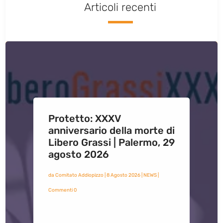
Articoli recenti
Protetto: XXXV
anniversario della morte di
Libero Grassi | Palermo, 29
agosto 2026
da
Comitato Addiopizzo
|
8 Agosto 2026
|
NEWS
|
Commenti 0