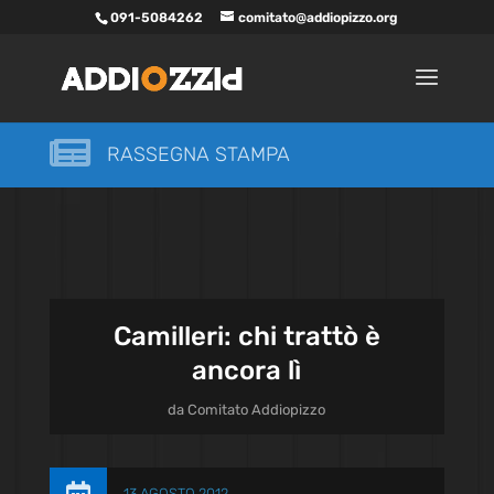
091-5084262
comitato@addiopizzo.org

RASSEGNA STAMPA
Camilleri: chi trattò è
ancora lì
da
Comitato Addiopizzo
13 AGOSTO 2012