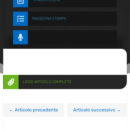


RASSEGNA STAMPA


LEGGI ARTICOLO COMPLETO
←
Articolo precedente
Articolo successivo
→