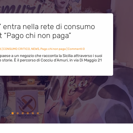
” entra nella rete di consumo
et “Pago chi non paga”
6
|
CONSUMO CRITICO
,
NEWS
,
Pago chi non paga
| Commenti 0
paese a un negozio che racconta la Sicilia attraverso i suoi
ue storie. È il percorso di Cocciu d’Amuri, in via Di Maggio 21