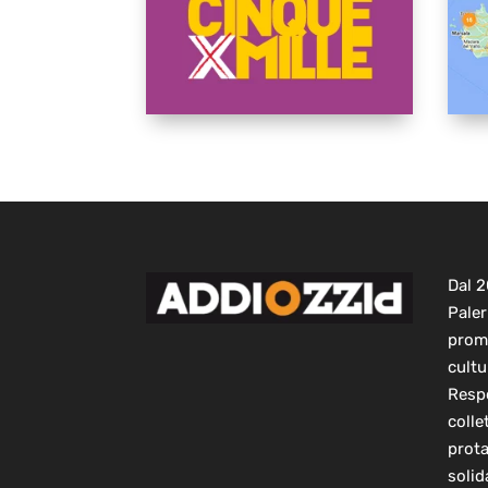
Dal 
Paler
prom
cultu
Respo
colle
prot
solid