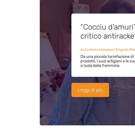
“Cocciu d’amuri
critico antirack
da
Comitato Addiopizzo
|
8 Agosto 202
Da una piccola torrefazione di 
prodotti, i suoi artigiani e le s
a Isola delle Femmine.
Leggi di più