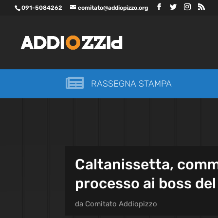
091-5084262
comitato@addiopizzo.org

RASSEGNA STAMPA
Caltanissetta, comme
processo ai boss del
da
Comitato Addiopizzo