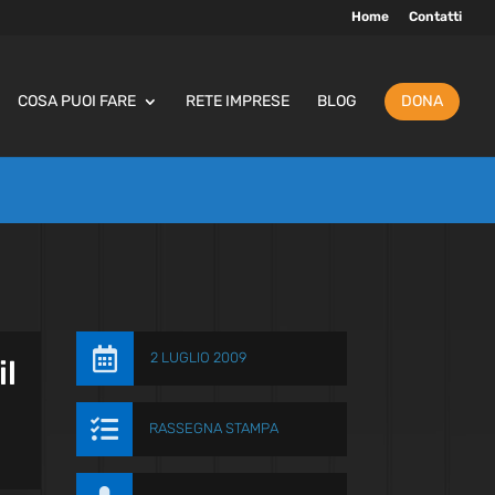
Home
Contatti
COSA PUOI FARE
RETE IMPRESE
BLOG
DONA

2 LUGLIO 2009
il

RASSEGNA STAMPA