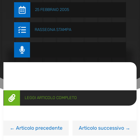

25 FEBBRAIO 2005

RASSEGNA STAMPA


LEGGI ARTICOLO COMPLETO
←
Articolo precedente
Articolo successivo
→