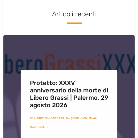
Articoli recenti
Protetto: XXXV
anniversario della morte di
Libero Grassi | Palermo, 29
agosto 2026
da
Comitato Addiopizzo
|
8 Agosto 2026
|
NEWS
|
Commenti 0