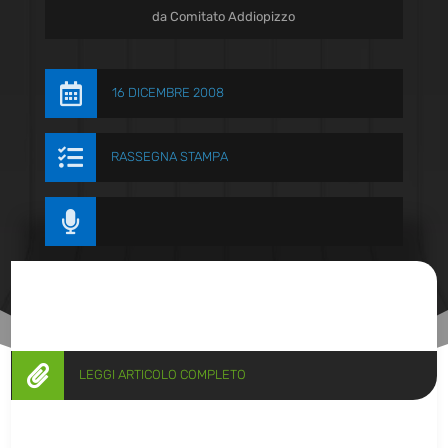
da
Comitato Addiopizzo

16 DICEMBRE 2008

RASSEGNA STAMPA


LEGGI ARTICOLO COMPLETO