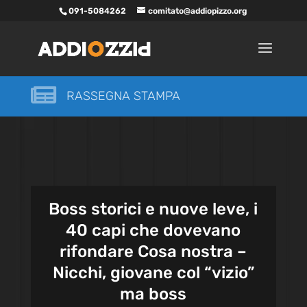
091-5084262
comitato@addiopizzo.org

RASSEGNA STAMPA
Boss storici e nuove leve, i
40 capi che dovevano
rifondare Cosa nostra –
Nicchi, giovane col “vizio”
ma boss