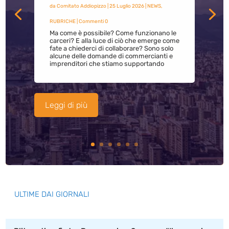
da
Comitato Addiopizzo
|
25 Luglio 2026
|
NEWS
,
RUBRICHE
| Commenti 0
Ma come è possibile? Come funzionano le
carceri? E alla luce di ciò che emerge come
fate a chiederci di collaborare? Sono solo
alcune delle domande di commercianti e
imprenditori che stiamo supportando
Leggi di più
ULTIME DAI GIORNALI