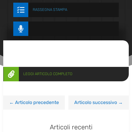

RASSEGNA STAMPA


LEGGI ARTICOLO COMPLETO
←
Articolo precedente
Articolo successivo
→
Articoli recenti