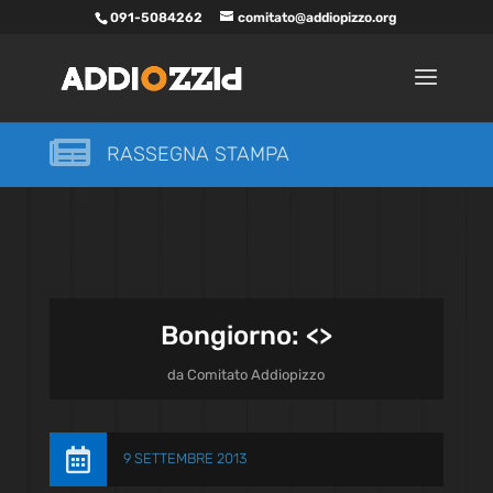
091-5084262
comitato@addiopizzo.org

RASSEGNA STAMPA
Bongiorno: <
>
da
Comitato Addiopizzo

9 SETTEMBRE 2013