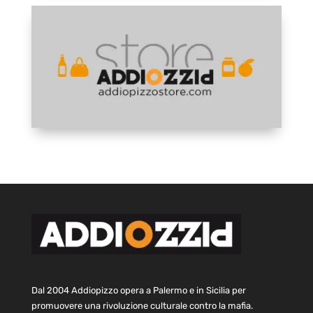
Dal 2004 Addiopizzo opera a Palermo e in Sicilia per
promuovere una rivoluzione culturale contro la mafia.