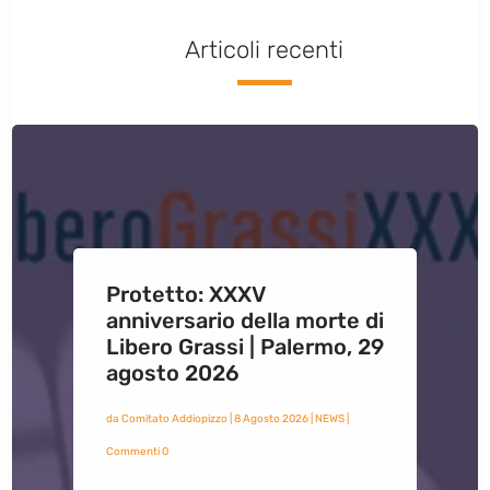
Articoli recenti
Protetto: XXXV
anniversario della morte di
Libero Grassi | Palermo, 29
agosto 2026
da
Comitato Addiopizzo
|
8 Agosto 2026
|
NEWS
|
Commenti 0