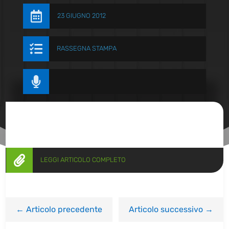

23 GIUGNO 2012

RASSEGNA STAMPA


LEGGI ARTICOLO COMPLETO
←
Articolo precedente
Articolo successivo
→