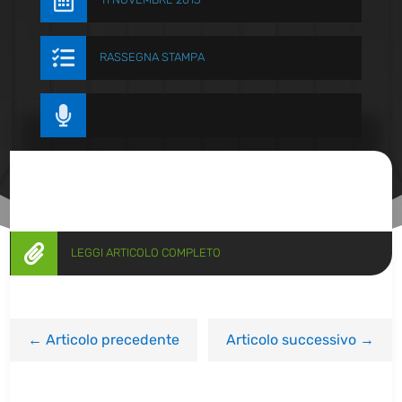


RASSEGNA STAMPA


LEGGI ARTICOLO COMPLETO
←
Articolo precedente
Articolo successivo
→