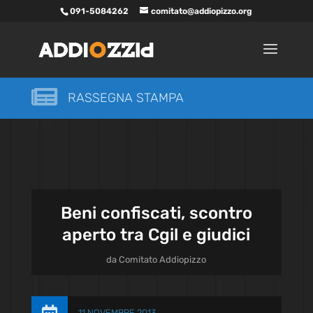
091-5084262
comitato@addiopizzo.org

RASSEGNA STAMPA
Beni confiscati, scontro
aperto tra Cgil e giudici
da
Comitato Addiopizzo
11 NOVEMBRE 2013