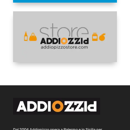
Dal 2004 Addiopizzo opera a Palermo e in Sicilia per