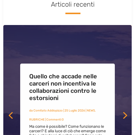
Articoli recenti
Quello che accade nelle
carceri non incentiva le
collaborazioni contro le
estorsioni
da
Comitato Addiopizzo
|
25 Luglio 2026
|
NEWS
,
RUBRICHE
| Commenti 0
Ma come è possibile? Come funzionano le
carceri? E alla luce di ciò che emerge come