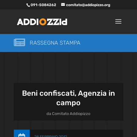
091-5084262
comitato@addiopizzo.org

RASSEGNA STAMPA
Beni confiscati, Agenzia in
campo
da
Comitato Addiopizzo
28 FEBBRAIO 2012