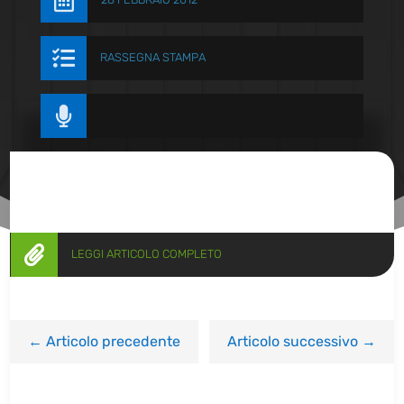


RASSEGNA STAMPA


LEGGI ARTICOLO COMPLETO
←
Articolo precedente
Articolo successivo
→