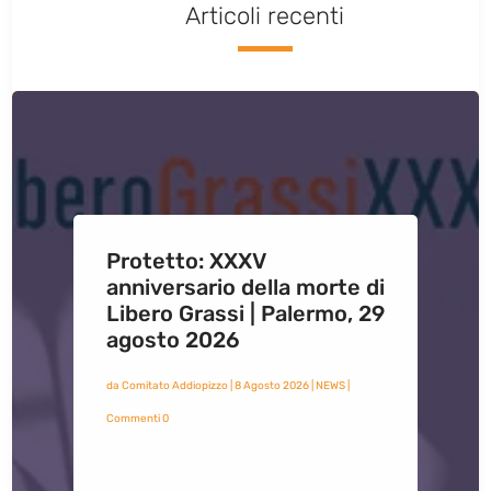
Articoli recenti
Protetto: XXXV
anniversario della morte di
Libero Grassi | Palermo, 29
agosto 2026
da
Comitato Addiopizzo
|
8 Agosto 2026
|
NEWS
|
Commenti 0