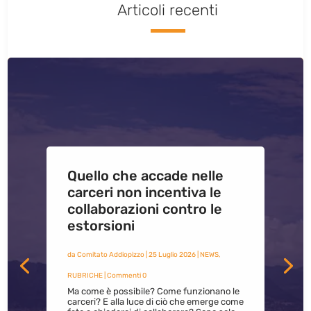
Articoli recenti
Quello che accade nelle
carceri non incentiva le
collaborazioni contro le
estorsioni
da
Comitato Addiopizzo
|
25 Luglio 2026
|
NEWS
,
RUBRICHE
| Commenti 0
Ma come è possibile? Come funzionano le
carceri? E alla luce di ciò che emerge come