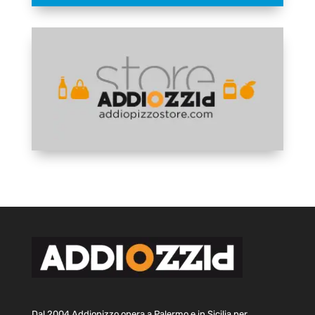
Dal 2004 Addiopizzo opera a Palermo e in Sicilia per