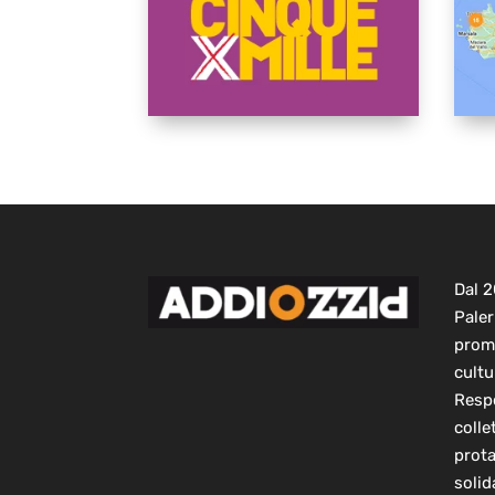
Dal 
Paler
prom
cultu
Respo
colle
prot
solid