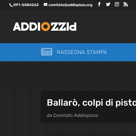
091-5084262
comitato@addiopizzo.org

RASSEGNA STAMPA
Ballarò, colpi di pis
da
Comitato Addiopizzo