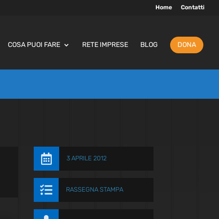
Home
Contatti
COSA PUOI FARE
RETE IMPRESE
BLOG
DONA

3 APRILE 2012

RASSEGNA STAMPA