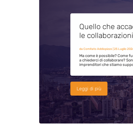
Quello che acca
le collaborazion
da
Comitato Addiopizzo
|
25 Luglio 202
Ma come è possibile? Come fun
a chiederci di collaborare? S
imprenditori che stiamo supp
Leggi di più