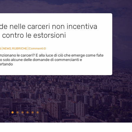
de nelle carceri non incentiva
i contro le estorsioni
6
|
NEWS
,
RUBRICHE
| Commenti 0
zionano le carceri? E alla luce di ciò che emerge come fate
ono solo alcune delle domande di commercianti e
ortando