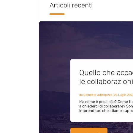
Articoli recenti
Quello che acca
le collaborazion
da
Comitato Addiopizzo
|
25 Luglio 202
Ma come è possibile? Come fun
a chiederci di collaborare? S
imprenditori che stiamo supp