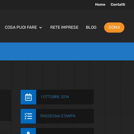
Home
Contatti
COSA PUOI FARE
RETE IMPRESE
BLOG
DONA

1 OTTOBRE 2014

RASSEGNA STAMPA