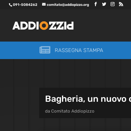
091-5084262
comitato@addiopizzo.org

RASSEGNA STAMPA
Bagheria, un nuovo c
da
Comitato Addiopizzo