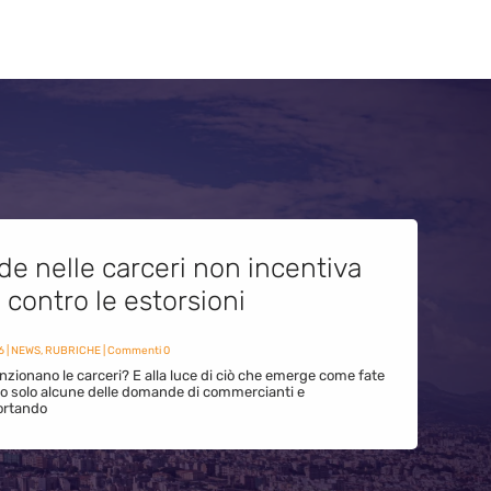
de nelle carceri non incentiva
i contro le estorsioni
6
|
NEWS
,
RUBRICHE
| Commenti 0
zionano le carceri? E alla luce di ciò che emerge come fate
ono solo alcune delle domande di commercianti e
ortando