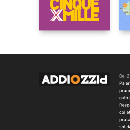
Dal 
Paler
prom
cultu
Respo
colle
prot
solid