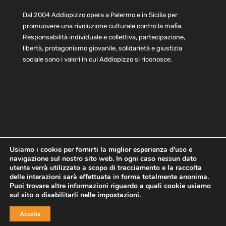
Dal 2004 Addiopizzo opera a Palermo e in Sicilia per
promuovere una rivoluzione culturale contro la mafia.
Responsabilità individuale e collettiva, partecipazione,
libertà, protagonismo giovanile, solidarietà e giustizia
sociale sono i valori in cui Addiopizzo si riconosce.
Usiamo i cookie per fornirti la miglior esperienza d'uso e
navigazione sul nostro sito web. In ogni caso nessun dato
Home
Statuto e bilancio
Contatti
utente verrà utilizzato a scopo di tracciamento e la raccolta
Privacy
Cookie
Child Protection Policy
delle interazioni sarà effettuata in forma totalmente anonima.
Puoi trovare altre informazioni riguardo a quali cookie usiamo
sul sito o disabilitarli nelle
impostazioni
.
Copyright © 2021 AddioPizzo | Tutti i diritti riservati | Sede
Accetta
Centrale: via Lincoln 131, 90133 Palermo