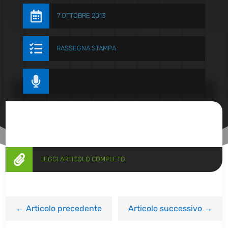

7 OTTOBRE 2013

RASSEGNA STAMPA


LEGGI ARTICOLO COMPLETO
←
Articolo precedente
Articolo successivo
→