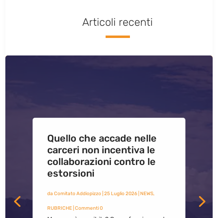
Articoli recenti
Quello che accade nelle
carceri non incentiva le
collaborazioni contro le
estorsioni
da
Comitato Addiopizzo
|
25 Luglio 2026
|
NEWS
,
RUBRICHE
| Commenti 0