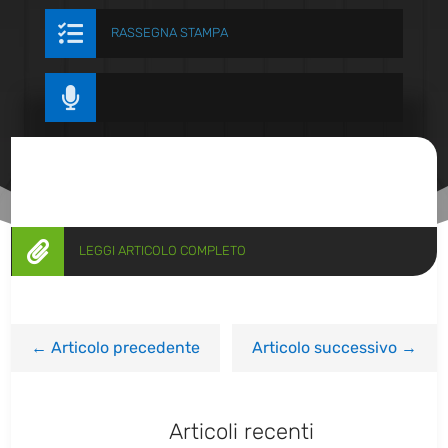

RASSEGNA STAMPA


LEGGI ARTICOLO COMPLETO
←
Articolo precedente
Articolo successivo
→
Articoli recenti