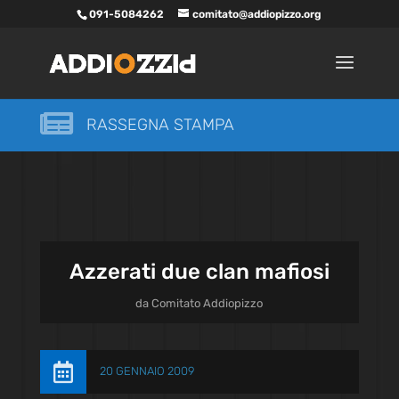
091-5084262
comitato@addiopizzo.org

RASSEGNA STAMPA
Azzerati due clan mafiosi
da
Comitato Addiopizzo

20 GENNAIO 2009