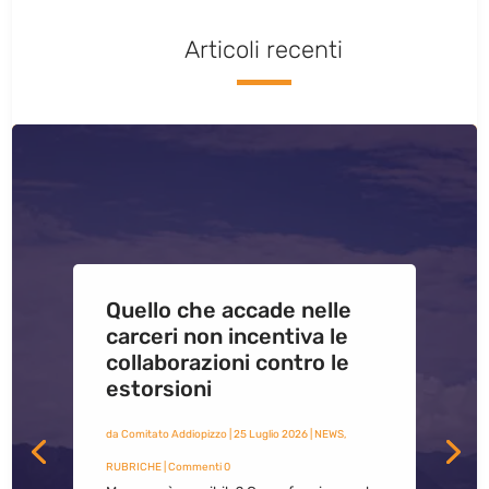
Articoli recenti
Quello che accade nelle
carceri non incentiva le
collaborazioni contro le
estorsioni
da
Comitato Addiopizzo
|
25 Luglio 2026
|
NEWS
,
RUBRICHE
| Commenti 0