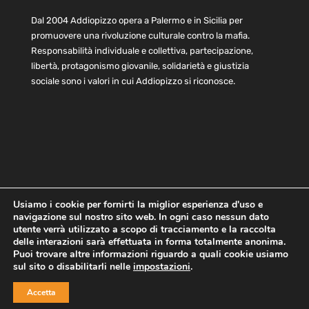
Dal 2004 Addiopizzo opera a Palermo e in Sicilia per
promuovere una rivoluzione culturale contro la mafia.
Responsabilità individuale e collettiva, partecipazione,
libertà, protagonismo giovanile, solidarietà e giustizia
sociale sono i valori in cui Addiopizzo si riconosce.
Usiamo i cookie per fornirti la miglior esperienza d'uso e
navigazione sul nostro sito web. In ogni caso nessun dato
Home
Statuto e bilancio
Contatti
utente verrà utilizzato a scopo di tracciamento e la raccolta
Privacy
Cookie
Child Protection Policy
delle interazioni sarà effettuata in forma totalmente anonima.
Puoi trovare altre informazioni riguardo a quali cookie usiamo
sul sito o disabilitarli nelle
impostazioni
.
Copyright © 2021 AddioPizzo | Tutti i diritti riservati | Sede
Accetta
Centrale: via Lincoln 131, 90133 Palermo