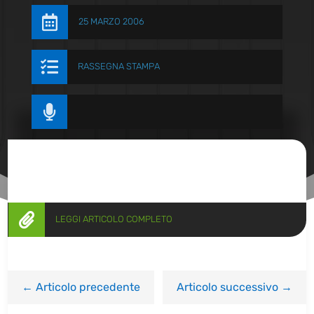

25 MARZO 2006

RASSEGNA STAMPA


LEGGI ARTICOLO COMPLETO
←
Articolo precedente
Articolo successivo
→