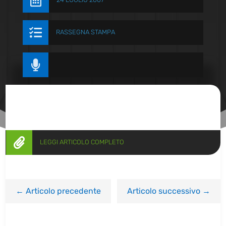


RASSEGNA STAMPA


LEGGI ARTICOLO COMPLETO
←
Articolo precedente
Articolo successivo
→