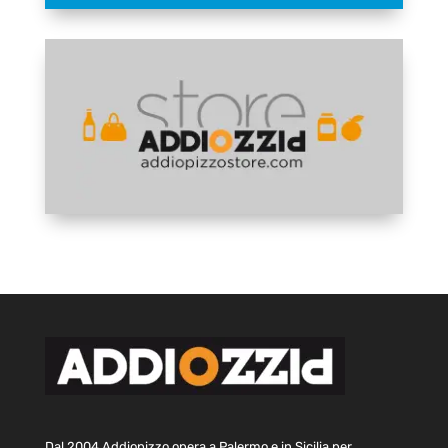
Dal 2004 Addiopizzo opera a Palermo e in Sicilia per