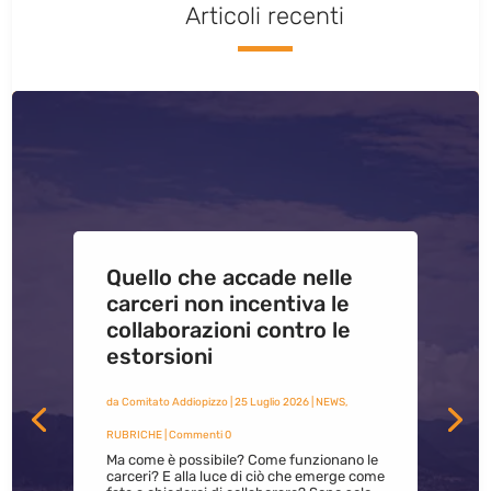
Articoli recenti
Quello che accade nelle
carceri non incentiva le
collaborazioni contro le
estorsioni
da
Comitato Addiopizzo
|
25 Luglio 2026
|
NEWS
,
RUBRICHE
| Commenti 0
Ma come è possibile? Come funzionano le
carceri? E alla luce di ciò che emerge come