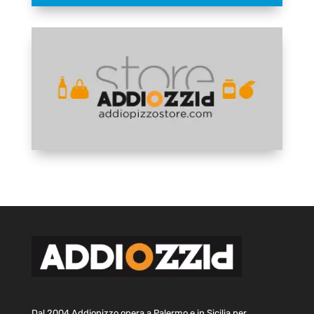
Dal 2004 Addiopizzo opera a Palermo e in Sicilia per