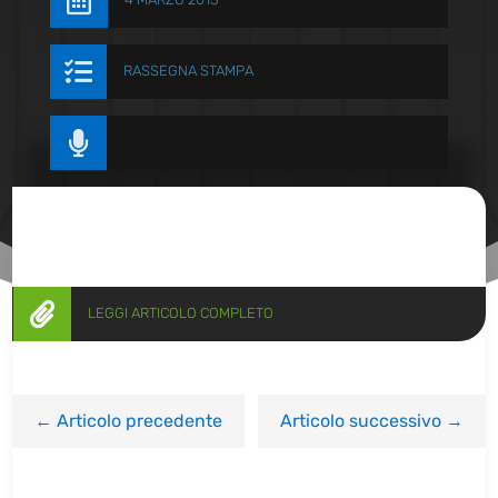


RASSEGNA STAMPA


LEGGI ARTICOLO COMPLETO
←
Articolo precedente
Articolo successivo
→