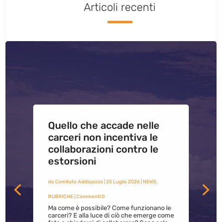
Articoli recenti
Quello che accade nelle
carceri non incentiva le
collaborazioni contro le
estorsioni
da
Comitato Addiopizzo
|
25 Luglio 2026
|
NEWS
,
RUBRICHE
| Commenti 0
Ma come è possibile? Come funzionano le
carceri? E alla luce di ciò che emerge come