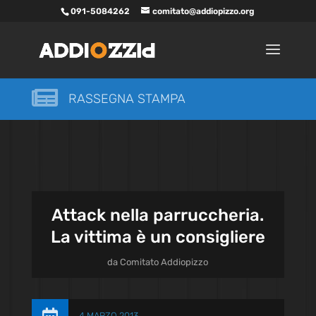
091-5084262
comitato@addiopizzo.org

RASSEGNA STAMPA
Attack nella parruccheria.
La vittima è un consigliere
da
Comitato Addiopizzo
4 MARZO 2013