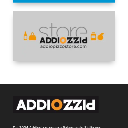
Dal 2004 Addiopizzo opera a Palermo e in Sicilia per