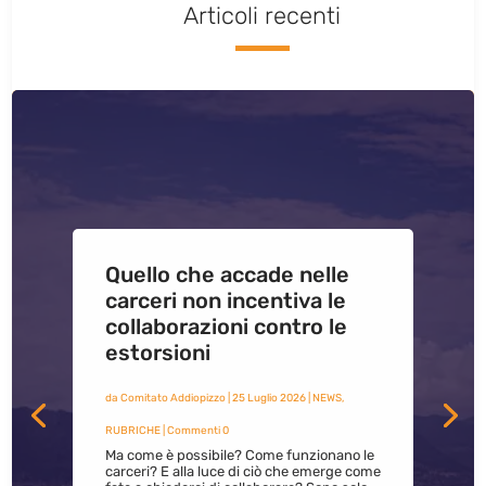
Articoli recenti
Quello che accade nelle
carceri non incentiva le
collaborazioni contro le
estorsioni
da
Comitato Addiopizzo
|
25 Luglio 2026
|
NEWS
,
RUBRICHE
| Commenti 0
Ma come è possibile? Come funzionano le
carceri? E alla luce di ciò che emerge come