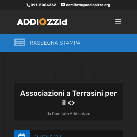
091-5084262
comitato@addiopizzo.org

RASSEGNA STAMPA
Associazioni a Terrasini per
il <
>
da
Comitato Addiopizzo
25 APRILE 2013