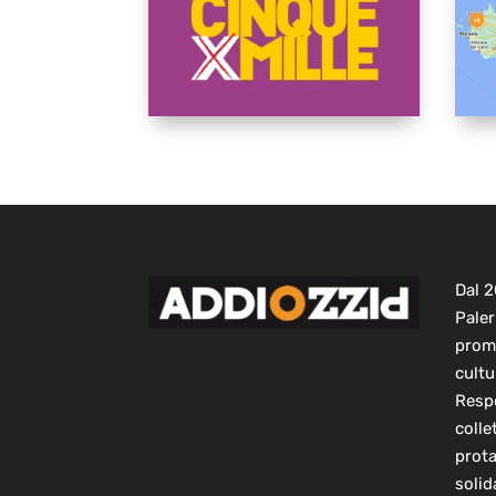
Dal 
Paler
prom
cultu
Respo
colle
prot
solid