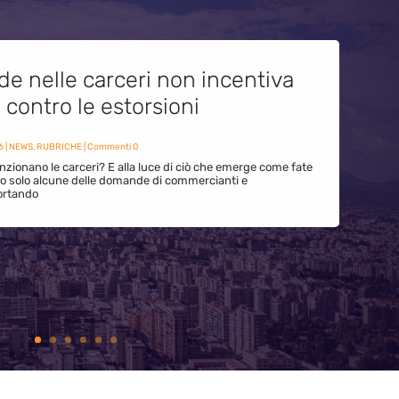
de nelle carceri non incentiva
i contro le estorsioni
6
|
NEWS
,
RUBRICHE
| Commenti 0
zionano le carceri? E alla luce di ciò che emerge come fate
ono solo alcune delle domande di commercianti e
ortando