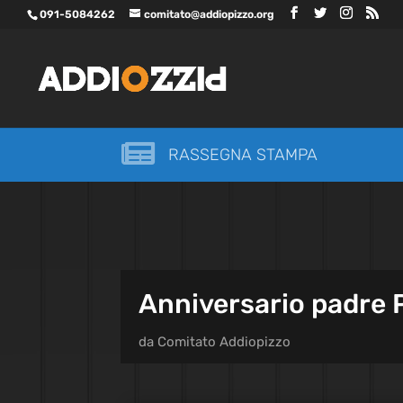
091-5084262
comitato@addiopizzo.org

RASSEGNA STAMPA
Anniversario padre P
da
Comitato Addiopizzo