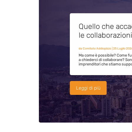
Quello che acca
le collaborazion
da
Comitato Addiopizzo
|
25 Luglio 202
Ma come è possibile? Come fun
a chiederci di collaborare? S
imprenditori che stiamo supp
Leggi di più