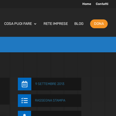
Home
Contatti
COSA PUOI FARE
RETE IMPRESE
BLOG
DONA

9 SETTEMBRE 2013

RASSEGNA STAMPA