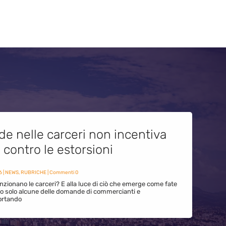
de nelle carceri non incentiva
i contro le estorsioni
6
|
NEWS
,
RUBRICHE
| Commenti 0
zionano le carceri? E alla luce di ciò che emerge come fate
ono solo alcune delle domande di commercianti e
ortando