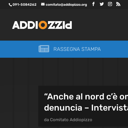
091-5084262
comitato@addiopizzo.org

RASSEGNA STAMPA
“Anche al nord c’è o
denuncia – Intervist
da
Comitato Addiopizzo