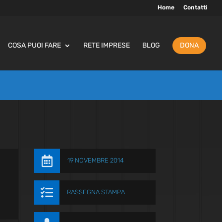
Home
Contatti
COSA PUOI FARE
RETE IMPRESE
BLOG
DONA

19 NOVEMBRE 2014

RASSEGNA STAMPA