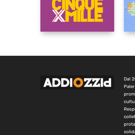
Dal 
Paler
prom
cultu
Respo
colle
prot
solid