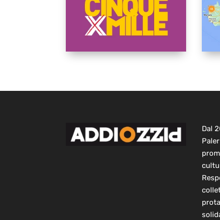
Dal 
Paler
prom
cultu
Respo
colle
prot
solid