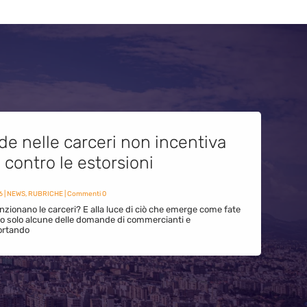
de nelle carceri non incentiva
i contro le estorsioni
6
|
NEWS
,
RUBRICHE
| Commenti 0
zionano le carceri? E alla luce di ciò che emerge come fate
ono solo alcune delle domande di commercianti e
ortando