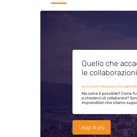
Quello che acca
le collaborazion
da
Comitato Addiopizzo
|
25 Luglio 202
Ma come è possibile? Come fun
a chiederci di collaborare? S
imprenditori che stiamo supp
Leggi di più