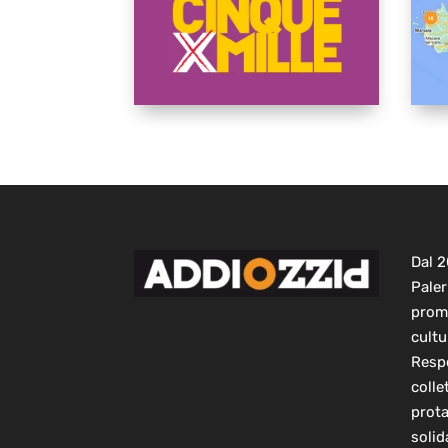
Dal 
Paler
prom
cultu
Respo
colle
prot
solid