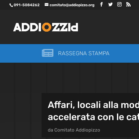
091-5084262
comitato@addiopizzo.org

RASSEGNA STAMPA
Affari, locali alla m
accelerata con le ca
da
Comitato Addiopizzo