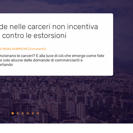
de nelle carceri non incentiva
i contro le estorsioni
6
|
NEWS
,
RUBRICHE
| Commenti 0
zionano le carceri? E alla luce di ciò che emerge come fate
ono solo alcune delle domande di commercianti e
ortando