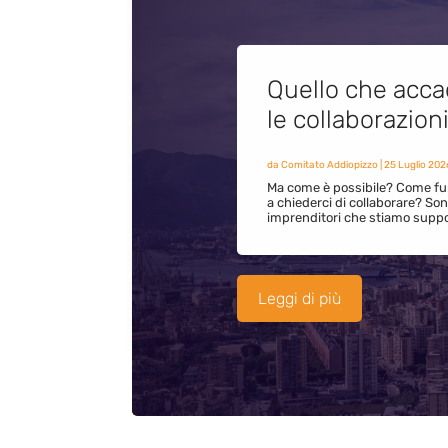
Quello che acca
le collaborazion
da
Comitato Addiopizzo
|
25 Luglio 202
Ma come è possibile? Come fun
a chiederci di collaborare? S
imprenditori che stiamo supp
Leggi di più