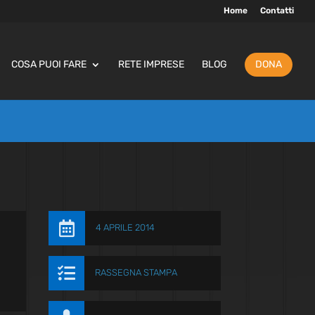
Home
Contatti
COSA PUOI FARE
RETE IMPRESE
BLOG
DONA

4 APRILE 2014

RASSEGNA STAMPA