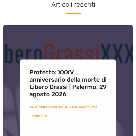
Articoli recenti
Protetto: XXXV
anniversario della morte di
Libero Grassi | Palermo, 29
agosto 2026
da
Comitato Addiopizzo
|
8 Agosto 2026
|
NEWS
|
Commenti 0