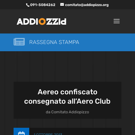
091-5084262
comitato@addiopizzo.org

RASSEGNA STAMPA
Aereo confiscato
consegnato all’Aero Club
da
Comitato Addiopizzo
1 OTTOBRE 2013