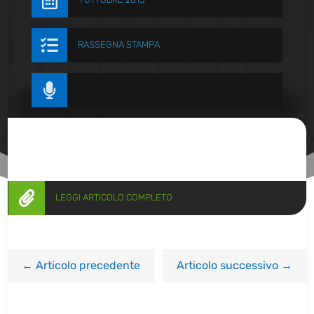


RASSEGNA STAMPA


LEGGI ARTICOLO COMPLETO
←
Articolo precedente
Articolo successivo
→