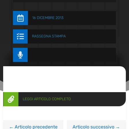

16 DICEMBRE 2013

RASSEGNA STAMPA


LEGGI ARTICOLO COMPLETO
←
Articolo precedente
Articolo successivo
→