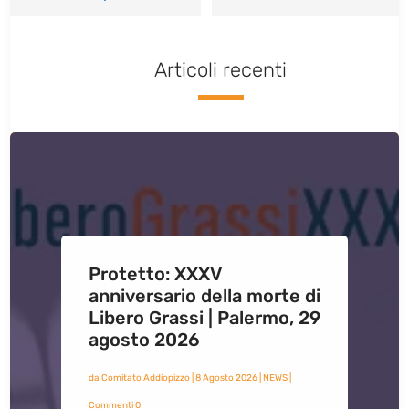
Articoli recenti
Protetto: XXXV
anniversario della morte di
Libero Grassi | Palermo, 29
agosto 2026
da
Comitato Addiopizzo
|
8 Agosto 2026
|
NEWS
|
Commenti 0